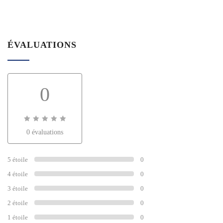
ÉVALUATIONS
0
0
0 évaluations
sur
0
5 étoile
0
4 étoile
0
3 étoile
0
2 étoile
0
1 étoile
0