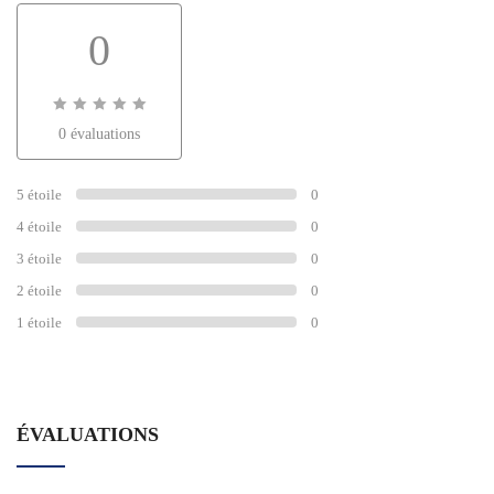
0
0
0 évaluations
sur
0
5 étoile
0
4 étoile
0
3 étoile
0
2 étoile
0
1 étoile
0
ÉVALUATIONS